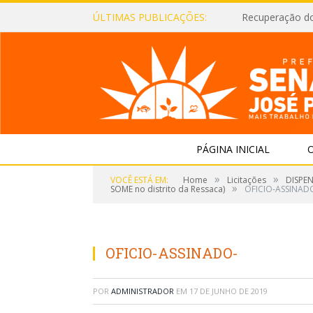
ÚLTIMAS PUBLICAÇÕES:
Recuperação d
PÁGINA INICIAL
O
»
»
VOCÊ ESTÁ EM:
Home
Licitações
DISPEN
»
SOME no distrito da Ressaca)
OFICIO-ASSINAD
OFICIO-ASSINADO-
POR
ADMINISTRADOR
EM
17 DE JUNHO DE 2019