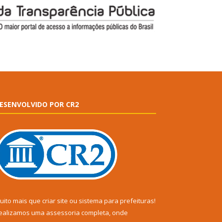
ESENVOLVIDO POR CR2
uito mais que
criar site
ou
sistema para prefeituras
!
ealizamos uma
assessoria
completa, onde