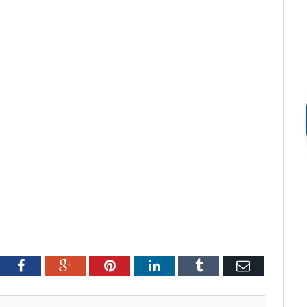
tter
Facebook
Google+
Pinterest
LinkedIn
Tumblr
Email