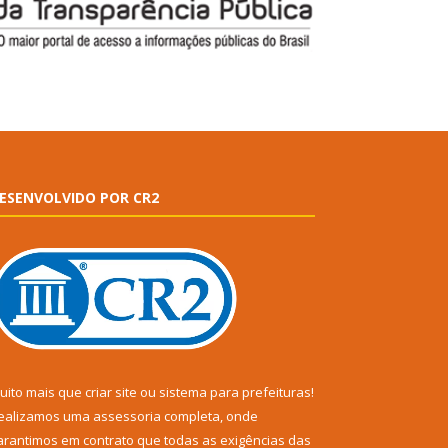
ESENVOLVIDO POR CR2
uito mais que
criar site
ou
sistema para prefeituras
!
ealizamos uma
assessoria
completa, onde
arantimos em contrato que todas as exigências das