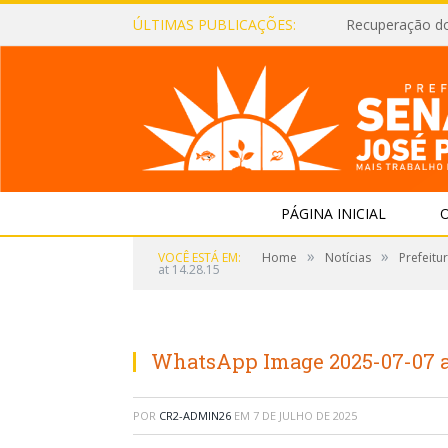
ÚLTIMAS PUBLICAÇÕES:
Recuperação d
PÁGINA INICIAL
O
»
»
VOCÊ ESTÁ EM:
Home
Notícias
Prefeitu
at 14.28.15
WhatsApp Image 2025-07-07 at
POR
CR2-ADMIN26
EM
7 DE JULHO DE 2025