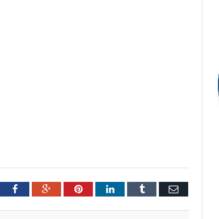
tter
Facebook
Google+
Pinterest
LinkedIn
Tumblr
Email