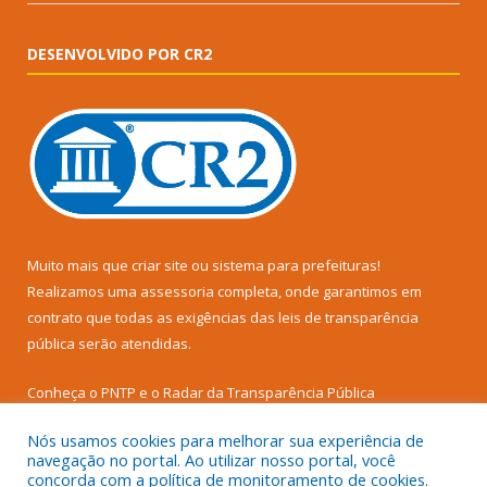
DESENVOLVIDO POR CR2
Muito mais que
criar site
ou
sistema para prefeituras
!
Realizamos uma
assessoria
completa, onde garantimos em
contrato que todas as exigências das
leis de transparência
pública
serão atendidas.
Conheça o
PNTP
e o
Radar da Transparência Pública
Nós usamos cookies para melhorar sua experiência de
navegação no portal. Ao utilizar nosso portal, você
concorda com a política de monitoramento de cookies.