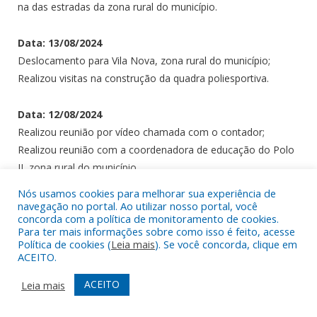
na das estradas da zona rural do município.
Data: 13/08/2024
Deslocamento para Vila Nova, zona rural do município;
Realizou visitas na construção da quadra poliesportiva.
Data: 12/08/2024
Realizou reunião por vídeo chamada com o contador;
Realizou reunião com a coordenadora de educação do Polo
II, zona rural do município.
Nós usamos cookies para melhorar sua experiência de
Data: 11/08/2024
navegação no portal. Ao utilizar nosso portal, você
concorda com a política de monitoramento de cookies.
Domingo
Para ter mais informações sobre como isso é feito, acesse
Política de cookies (
Leia mais
). Se você concorda, clique em
ACEITO.
Data: 10/08/2024
Sábado
ACEITO
Leia mais
Data: 09/08/2024