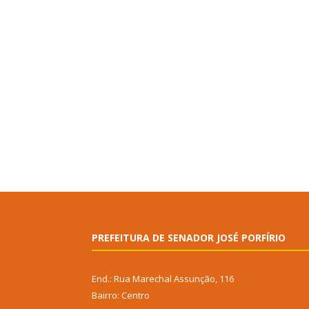
PREFEITURA DE SENADOR JOSÉ PORFÍRIO
End.: Rua Marechal Assunção, 116
Bairro: Centro