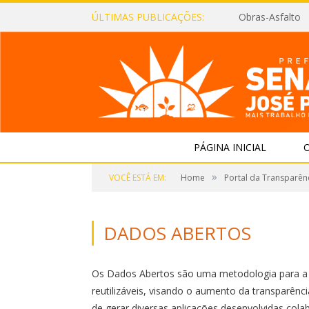
ÚLTIMAS PUBLICAÇÕES:
Obras-Asfalto
PÁGINA INICIAL
O
»
VOCÊ ESTÁ EM:
Home
Portal da Transparên
DADOS ABERTOS
Os Dados Abertos são uma metodologia para a
reutilizáveis, visando o aumento da transparênci
de gerar diversas aplicações desenvolvidas cola