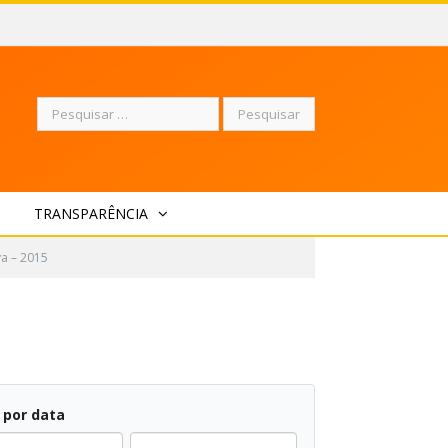
Pesquisar
TRANSPARÊNCIA
por:
va – 2015
r por data