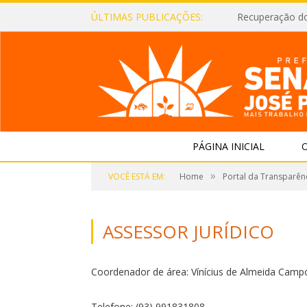
ÚLTIMAS PUBLICAÇÕES:
Recuperação d
PÁGINA INICIAL
O
»
VOCÊ ESTÁ EM:
Home
Portal da Transparên
ASSESSOR JURÍDICO
Coordenador de área: Vínícius de Almeida Camp
Telefone: (93) 991831808