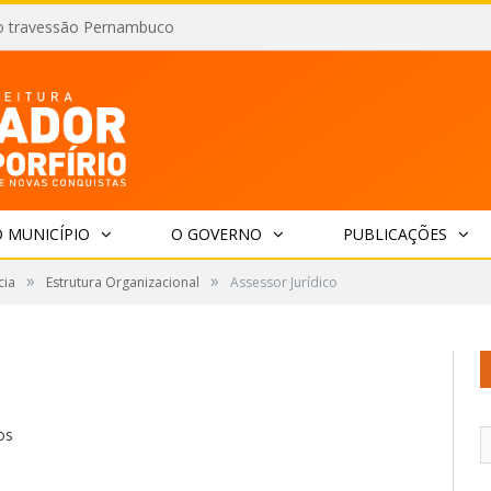
o travessão Pernambuco
 MUNICÍPIO
O GOVERNO
PUBLICAÇÕES
»
»
cia
Estrutura Organizacional
Assessor Jurídico
os