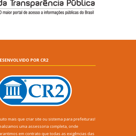
ESENVOLVIDO POR CR2
uito mais que
criar site
ou
sistema para prefeituras
!
ealizamos uma
assessoria
completa, onde
arantimos em contrato que todas as exigências das