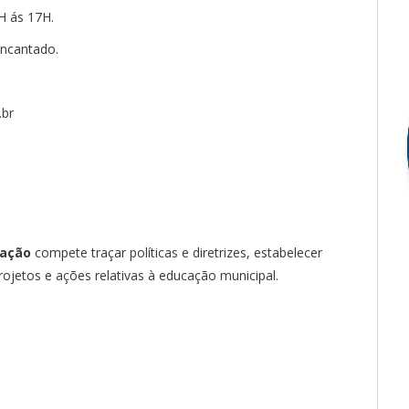
H ás 17H.
Encantado.
.br
cação
compete traçar políticas e diretrizes, estabelecer
ojetos e ações relativas à educação municipal.