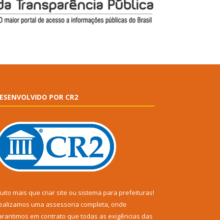
ESENVOLVIDO POR CR2
uito mais que
criar site
ou
sistema para prefeituras
!
ealizamos uma
assessoria
completa, onde
arantimos em contrato que todas as exigências das