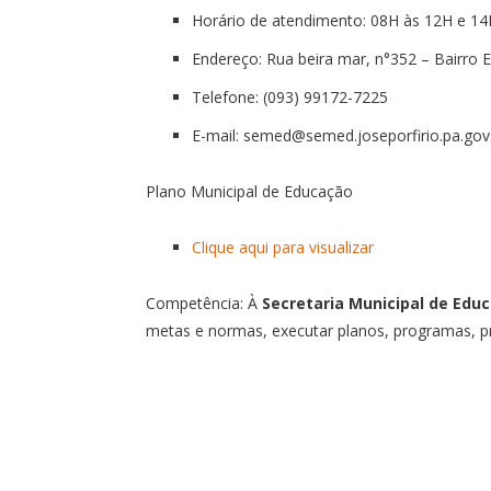
Horário de atendimento: 08H às 12H e 14
Endereço: Rua beira mar, n°352 – Bairro 
Telefone: (093) 99172-7225
E-mail: semed@semed.joseporfirio.pa.gov
Plano Municipal de Educação
Clique aqui para visualizar
Competência: À
Secretaria Municipal de Edu
metas e normas, executar planos, programas, pr