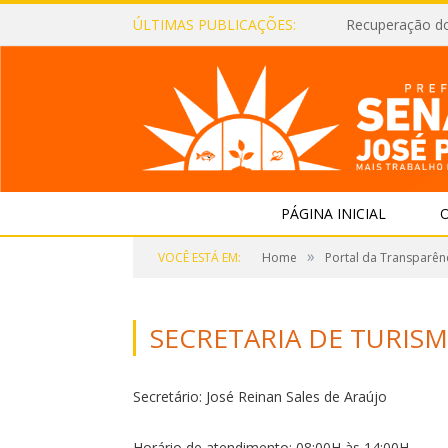
ÚLTIMAS PUBLICAÇÕES:
Recuperação d
PÁGINA INICIAL
O
»
VOCÊ ESTÁ EM:
Home
Portal da Transparên
SECRETARIA DE TURIS
Secretário: José Reinan Sales de Araújo
Horário de atendimento: 08:00H às 14:00H.