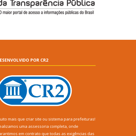
ESENVOLVIDO POR CR2
uito mais que
criar site
ou
sistema para prefeituras
!
ealizamos uma
assessoria
completa, onde
arantimos em contrato que todas as exigências das