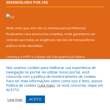
DESENVOLVIDO POR CR2
Muito mais que
criar site
ou
sistema para prefeituras
!
Realizamos uma
assessoria
completa, onde garantimos em
contrato que todas as exigências das
leis de transparência
pública
serão atendidas.
Conheça o
PNTP
e o
Radar da Transparência Pública
Nós usamos cookies para melhorar sua experiência de
navegação no portal. Ao utilizar nosso portal, você
concorda com a política de monitoramento de cookies.
Para ter mais informações sobre como isso é feito, acesse
Todos os direitos reservados a Prefeitura Municipal de Senador
Política de cookies (
Leia mais
). Se você concorda, clique em
José Porfírio.
ACEITO.
Mapa do Site
Acessar Área Administrativa
ACEITO
Leia mais
Acessar Webmail