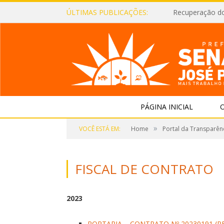
ÚLTIMAS PUBLICAÇÕES:
Recuperação d
PÁGINA INICIAL
O
»
VOCÊ ESTÁ EM:
Home
Portal da Transparên
FISCAL DE CONTRATO
2023
PORTARIA – CONTRATO Nº 20230191 (PE