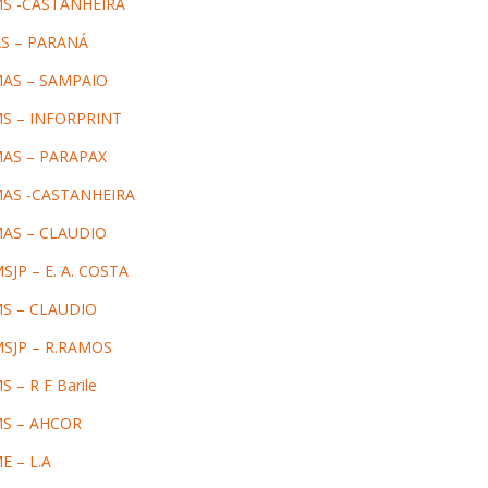
MS -CASTANHEIRA
S – PARANÁ
MAS – SAMPAIO
S – INFORPRINT
MAS – PARAPAX
MAS -CASTANHEIRA
MAS – CLAUDIO
JP – E. A. COSTA
MS – CLAUDIO
SJP – R.RAMOS
– R F Barile
MS – AHCOR
E – L.A