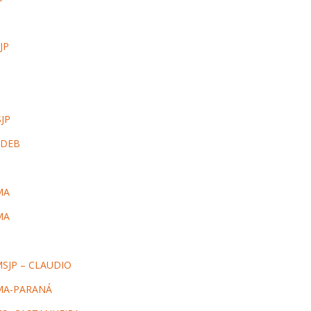
JP
JP
NDEB
MA
MA
SJP – CLAUDIO
MA-PARANÁ