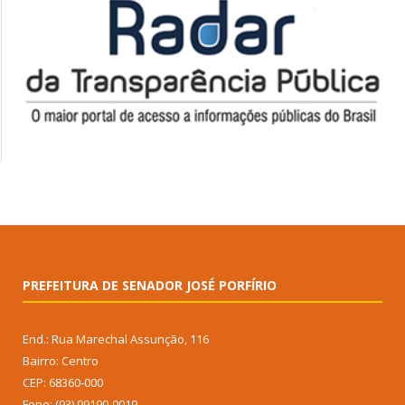
PREFEITURA DE SENADOR JOSÉ PORFÍRIO
End.: Rua Marechal Assunção, 116
Bairro: Centro
CEP: 68360-000
Fone: (93) 99190-0019