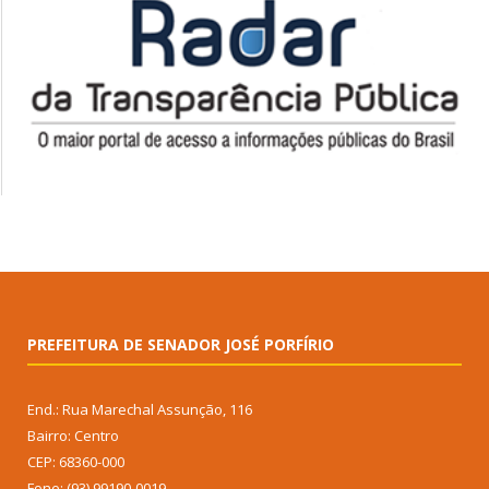
PREFEITURA DE SENADOR JOSÉ PORFÍRIO
End.: Rua Marechal Assunção, 116
Bairro: Centro
CEP: 68360-000
Fone: (93) 99190-0019