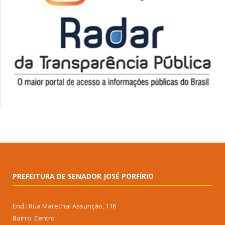
PREFEITURA DE SENADOR JOSÉ PORFÍRIO
End.: Rua Marechal Assunção, 116
Bairro: Centro