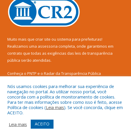
Muito mais que
criar site
ou
sistema para prefeituras
!
Realizamos uma
assessoria
completa, onde garantimos em
contrato que todas as exigências das
leis de transparência
pública
serão atendidas.
Conheça o
PNTP
e o
Radar da Transparência Pública
Nós usamos cookies para melhorar sua experiência de
navegação no portal. Ao utilizar nosso portal, você
concorda com a política de monitoramento de cookies.
Para ter mais informações sobre como isso é feito, acesse
Todos os direitos reservados a Prefeitura Municipal de Senador
Política de cookies (
Leia mais
). Se você concorda, clique em
José Porfírio.
ACEITO.
Mapa do Site
Acessar Área Administrativa
ACEITO
Leia mais
Acessar Webmail