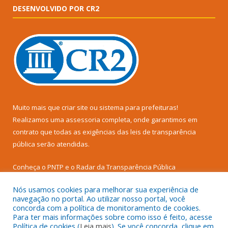
DESENVOLVIDO POR CR2
Muito mais que
criar site
ou
sistema para prefeituras
!
Realizamos uma
assessoria
completa, onde garantimos em
contrato que todas as exigências das
leis de transparência
pública
serão atendidas.
Conheça o
PNTP
e o
Radar da Transparência Pública
Nós usamos cookies para melhorar sua experiência de
navegação no portal. Ao utilizar nosso portal, você
concorda com a política de monitoramento de cookies.
Para ter mais informações sobre como isso é feito, acesse
Todos os direitos reservados a Prefeitura Municipal de Senador
Política de cookies (
Leia mais
). Se você concorda, clique em