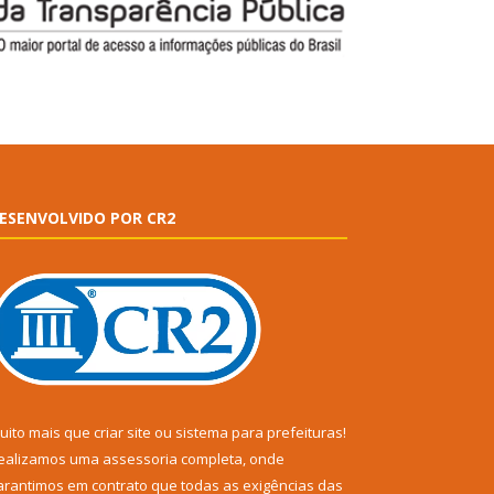
ESENVOLVIDO POR CR2
uito mais que
criar site
ou
sistema para prefeituras
!
ealizamos uma
assessoria
completa, onde
arantimos em contrato que todas as exigências das