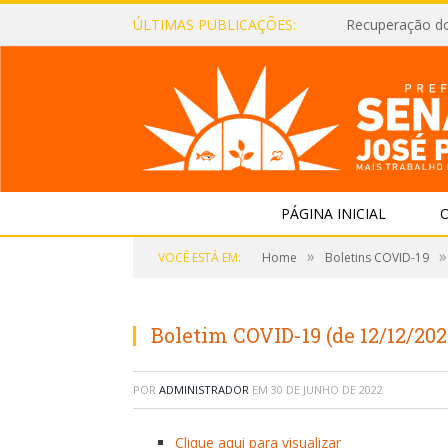
ÚLTIMAS PUBLICAÇÕES:
Recuperação d
PÁGINA INICIAL
O
»
»
VOCÊ ESTÁ EM:
Home
Boletins COVID-19
Boletim COVID-19 (de 12/12/202
POR
ADMINISTRADOR
EM
30 DE JUNHO DE 2022
Clique aqui para visualizar