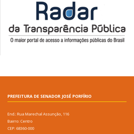
PREFEITURA DE SENADOR JOSÉ PORFÍRIO
End.: Rua Marechal Assunção, 116
Bairro: Centro
CEP: 68360-000