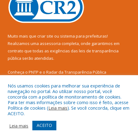
Muito mais que
criar site
ou
sistema para prefeituras
!
Realizamos uma
assessoria
completa, onde garantimos em
contrato que todas as exigências das
leis de transparência
pública
serão atendidas.
Conheça o
PNTP
e o
Radar da Transparência Pública
Nós usamos cookies para melhorar sua experiência de
navegação no portal. Ao utilizar nosso portal, você
concorda com a política de monitoramento de cookies.
Para ter mais informações sobre como isso é feito, acesse
Todos os direitos reservados a Prefeitura Municipal de Senador
Política de cookies (
Leia mais
). Se você concorda, clique em
José Porfírio.
ACEITO.
Mapa do Site
Acessar Área Administrativa
ACEITO
Leia mais
Acessar Webmail