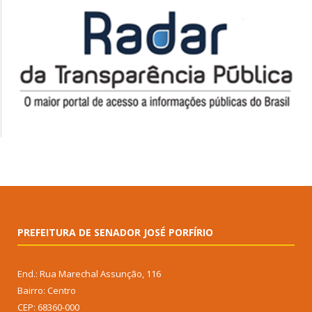
PREFEITURA DE SENADOR JOSÉ PORFÍRIO
End.: Rua Marechal Assunção, 116
Bairro: Centro
CEP: 68360-000