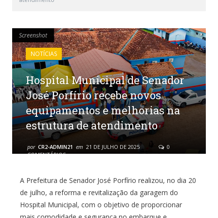
Screenshot
Screenshot
NOTÍCIAS
Hospital Municipal de Senador
José Porfírio recebe novos
equipamentos e melhorias na
estrutura de atendimento
por
CR2-ADMIN21
em
21 DE JULHO DE 2025
0
COMENTÁRIOS
A Prefeitura de Senador José Porfírio realizou, no dia 20
de julho, a reforma e revitalização da garagem do
Hospital Municipal, com o objetivo de proporcionar
mais comodidade e segurança no embarque e