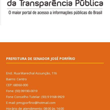
PREFEITURA DE SENADOR JOSÉ PORFÍRIO
End.: Rua Marechal Assunção, 116
Bairro: Centro
CEP: 68360-000
Fone: (93) 99190-0019
Fone Conselho Tutelar: (93) 9 9168-9929
E-mail: pmsjporfirio@hotmail.com
Horário de atendimento: 08:00 às 14:00