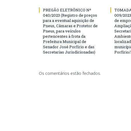
PREGÃO ELETRÔNICO Nº
TOMADA
040/2023 (Registro de preços
009/202
para a eventual aquisição de
de empre
Pneus, Câmaras e Protetor de
Ampliaçã
Pneus, para veículos
Secretar
pertencentes à frota da
Ambiente
Prefeitura Municipal de
localiza
Senador José Porfírio e das
municípi
Secretarias Jurisdicionadas)
Porfírio
Os comentários estão fechados.