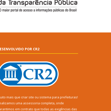
ESENVOLVIDO POR CR2
uito mais que
criar site
ou
sistema para prefeituras
!
ealizamos uma
assessoria
completa, onde
arantimos em contrato que todas as exigências das