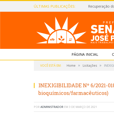
ÚLTIMAS PUBLICAÇÕES:
Recuperação d
PÁGINA INICIAL
O
»
»
VOCÊ ESTÁ EM:
Home
Licitações
INEXIG
INEXIGIBILIDADE Nº 6/2021-01
bioquímicos/farmacêuticos)
POR
ADMINISTRADOR
EM
3 DE MARÇO DE 2021