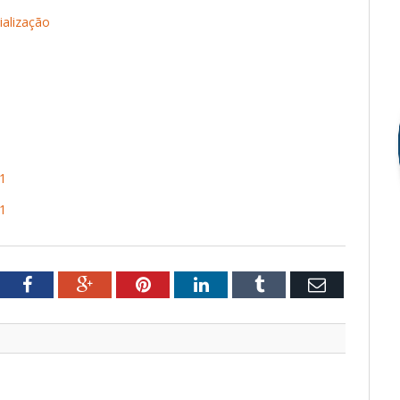
ialização
1
1
tter
Facebook
Google+
Pinterest
LinkedIn
Tumblr
Email