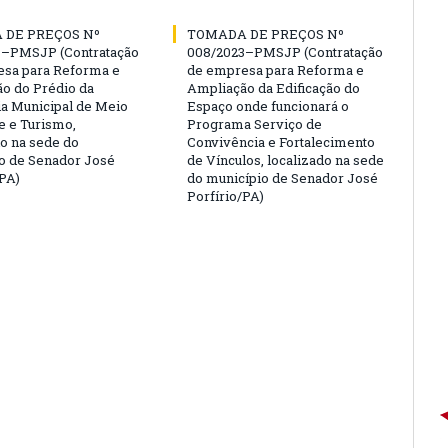
 DE PREÇOS Nº
TOMADA DE PREÇOS Nº
3–PMSJP (Contratação
008/2023–PMSJP (Contratação
sa para Reforma e
de empresa para Reforma e
o do Prédio da
Ampliação da Edificação do
ia Municipal de Meio
Espaço onde funcionará o
 e Turismo,
Programa Serviço de
do na sede do
Convivência e Fortalecimento
o de Senador José
de Vínculos, localizado na sede
/PA)
do município de Senador José
Porfírio/PA)