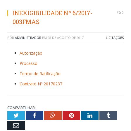
INEXIGIBILIDADE Nº 6/2017-
0
003FMAS
POR
ADMINISTRADOR
EM
28 DE AGOSTO DE 2017
LICITAÇÕES
Autorização
Processo
Termo de Ratificação
Contrato Nº 20170237
COMPARTILHAR:
Twitter
Facebook
Google+
Pinterest
LinkedIn
Tumblr
Email