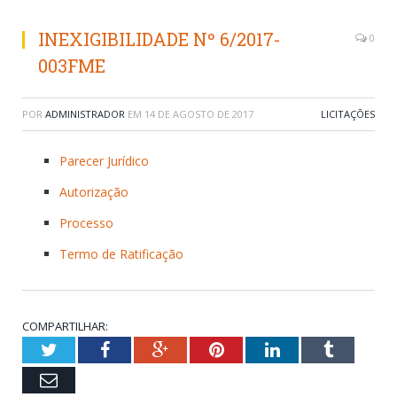
INEXIGIBILIDADE Nº 6/2017-
0
003FME
POR
ADMINISTRADOR
EM
14 DE AGOSTO DE 2017
LICITAÇÕES
Parecer Jurídico
Autorização
Processo
Termo de Ratificação
COMPARTILHAR:
Twitter
Facebook
Google+
Pinterest
LinkedIn
Tumblr
Email