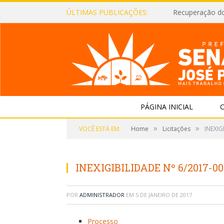
ÚLTIMAS PUBLICAÇÕES:
Recuperação d
PÁGINA INICIAL
O
»
»
VOCÊ ESTÁ EM:
Home
Licitações
INEXIG
INEXIGIBILIDADE Nº 6/2017-0
POR
ADMINISTRADOR
EM
5 DE JANEIRO DE 2017
Processo