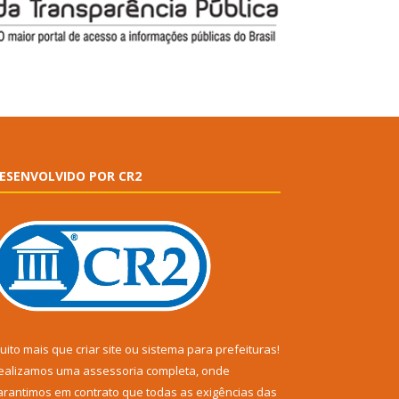
ESENVOLVIDO POR CR2
uito mais que
criar site
ou
sistema para prefeituras
!
ealizamos uma
assessoria
completa, onde
arantimos em contrato que todas as exigências das