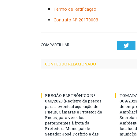
Termo de Ratificação
Contrato Nº 20170003
COMPARTILHAR:
Twi
CONTEÚDO RELACIONADO
PREGÃO ELETRÔNICO Nº
TOMADA
040/2023 (Registro de preços
009/202
para a eventual aquisição de
de empre
Pneus, Câmaras e Protetor de
Ampliaçã
Pneus, para veículos
Secretar
pertencentes à frota da
Ambiente
Prefeitura Municipal de
localiza
Senador José Porfírio e das
municípi