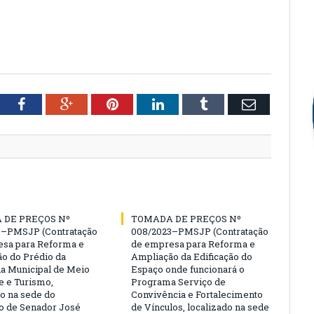
tter
Facebook
Google+
Pinterest
LinkedIn
Tumblr
Email
 DE PREÇOS Nº
TOMADA DE PREÇOS Nº
3–PMSJP (Contratação
008/2023–PMSJP (Contratação
sa para Reforma e
de empresa para Reforma e
o do Prédio da
Ampliação da Edificação do
ia Municipal de Meio
Espaço onde funcionará o
 e Turismo,
Programa Serviço de
do na sede do
Convivência e Fortalecimento
o de Senador José
de Vínculos, localizado na sede