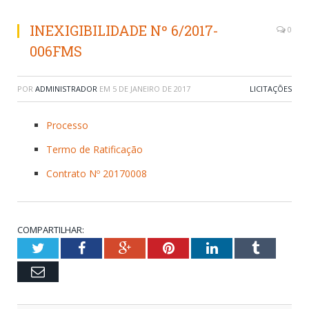
INEXIGIBILIDADE Nº 6/2017-
0
006FMS
POR
ADMINISTRADOR
EM
5 DE JANEIRO DE 2017
LICITAÇÕES
Processo
Termo de Ratificação
Contrato Nº 20170008
COMPARTILHAR:
Twitter
Facebook
Google+
Pinterest
LinkedIn
Tumblr
Email