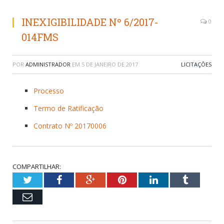
INEXIGIBILIDADE Nº 6/2017-
0
014FMS
POR
ADMINISTRADOR
EM
5 DE JANEIRO DE 2017
LICITAÇÕES
Processo
Termo de Ratificação
Contrato Nº 20170006
COMPARTILHAR:
Twitter
Facebook
Google+
Pinterest
LinkedIn
Tumblr
Email