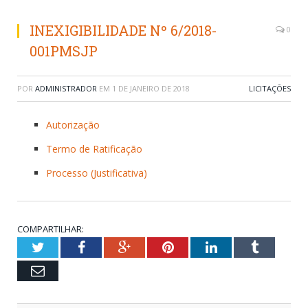
INEXIGIBILIDADE Nº 6/2018-
0
001PMSJP
POR
ADMINISTRADOR
EM
1 DE JANEIRO DE 2018
LICITAÇÕES
Autorização
Termo de Ratificação
Processo (Justificativa)
COMPARTILHAR:
Twitter
Facebook
Google+
Pinterest
LinkedIn
Tumblr
Email