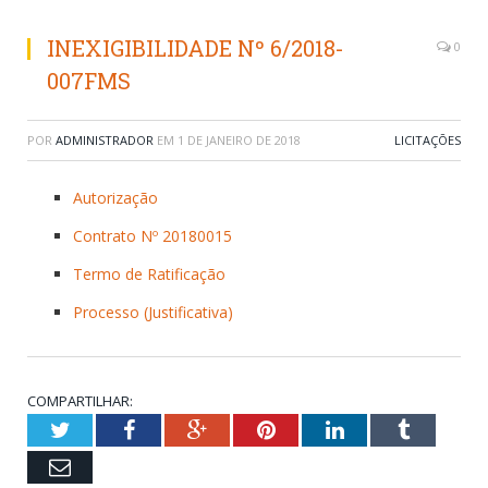
INEXIGIBILIDADE Nº 6/2018-
0
007FMS
POR
ADMINISTRADOR
EM
1 DE JANEIRO DE 2018
LICITAÇÕES
Autorização
Contrato Nº 20180015
Termo de Ratificação
Processo (Justificativa)
COMPARTILHAR:
Twitter
Facebook
Google+
Pinterest
LinkedIn
Tumblr
Email