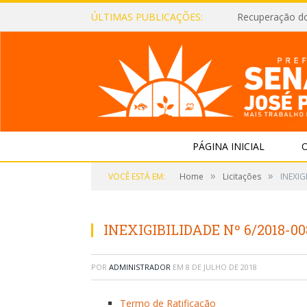
ÚLTIMAS PUBLICAÇÕES:
Recuperação d
PÁGINA INICIAL
O
»
»
VOCÊ ESTÁ EM:
Home
Licitações
INEXIG
INEXIGIBILIDADE Nº 6/2018-
POR
ADMINISTRADOR
EM
8 DE JULHO DE 2018
Termo de Ratificação