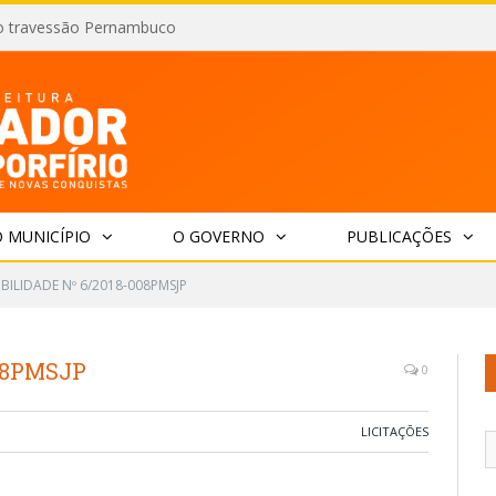
o travessão Pernambuco
 MUNICÍPIO
O GOVERNO
PUBLICAÇÕES
IBILIDADE Nº 6/2018-008PMSJP
008PMSJP
0
LICITAÇÕES