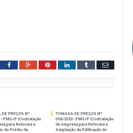
tter
Facebook
Google+
Pinterest
LinkedIn
Tumblr
Email
 DE PREÇOS Nº
TOMADA DE PREÇOS Nº
3–PMSJP (Contratação
008/2023–PMSJP (Contratação
sa para Reforma e
de empresa para Reforma e
o do Prédio da
Ampliação da Edificação do