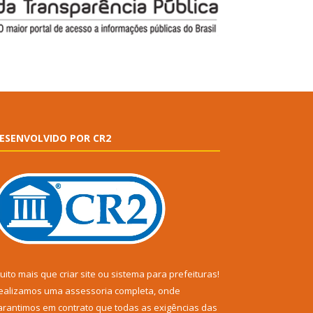
ESENVOLVIDO POR CR2
uito mais que
criar site
ou
sistema para prefeituras
!
ealizamos uma
assessoria
completa, onde
arantimos em contrato que todas as exigências das