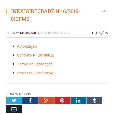
INEXIGIBILIDADE Nº 6/2018-
0
013FMS
POR
ADMINISTRADOR
EM
1 DE JANEIRO DE 2018
LICITAÇÕES
Autorização
Contrato Nº 20180022
Termo de Ratificação
Processo (Justificativa)
COMPARTILHAR:
Twitter
Facebook
Google+
Pinterest
LinkedIn
Tumblr
Email