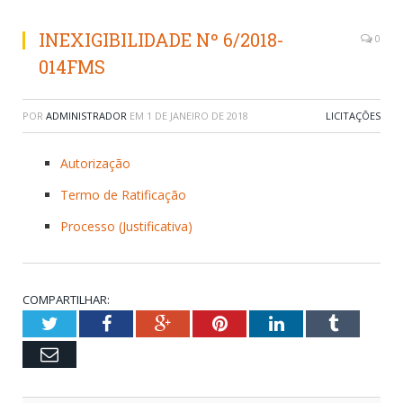
INEXIGIBILIDADE Nº 6/2018-
0
014FMS
POR
ADMINISTRADOR
EM
1 DE JANEIRO DE 2018
LICITAÇÕES
Autorização
Termo de Ratificação
Processo (Justificativa)
COMPARTILHAR:
Twitter
Facebook
Google+
Pinterest
LinkedIn
Tumblr
Email