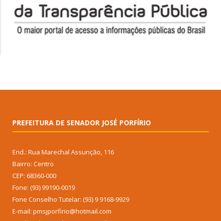
PREFEITURA DE SENADOR JOSÉ PORFÍRIO
End.: Rua Marechal Assunção, 116
Bairro: Centro
CEP: 68360-000
Fone: (93) 99190-0019
Fone Conselho Tutelar: (93) 9 9168-9929
E-mail: pmsjporfirio@hotmail.com