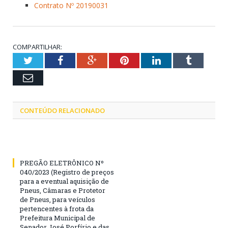
Contrato Nº 20190031
COMPARTILHAR:
Twitter
Facebook
Google+
Pinterest
LinkedIn
Tumblr
Email
CONTEÚDO RELACIONADO
PREGÃO ELETRÔNICO Nº
040/2023 (Registro de preços
para a eventual aquisição de
Pneus, Câmaras e Protetor
de Pneus, para veículos
pertencentes à frota da
Prefeitura Municipal de
Senador José Porfírio e das