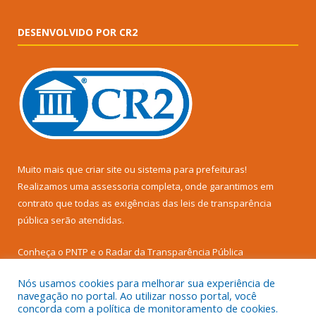
DESENVOLVIDO POR CR2
Muito mais que
criar site
ou
sistema para prefeituras
!
Realizamos uma
assessoria
completa, onde garantimos em
contrato que todas as exigências das
leis de transparência
pública
serão atendidas.
Conheça o
PNTP
e o
Radar da Transparência Pública
Nós usamos cookies para melhorar sua experiência de
navegação no portal. Ao utilizar nosso portal, você
concorda com a política de monitoramento de cookies.