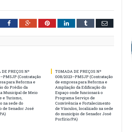
tter
Facebook
Google+
Pinterest
LinkedIn
Tumblr
Email
 DE PREÇOS Nº
TOMADA DE PREÇOS Nº
3–PMSJP (Contratação
008/2023–PMSJP (Contratação
sa para Reforma e
de empresa para Reforma e
o do Prédio da
Ampliação da Edificação do
ia Municipal de Meio
Espaço onde funcionará o
 e Turismo,
Programa Serviço de
do na sede do
Convivência e Fortalecimento
o de Senador José
de Vínculos, localizado na sede
/PA)
do município de Senador José
Porfírio/PA)