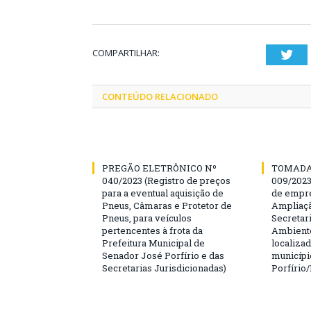
COMPARTILHAR:
Twi
CONTEÚDO RELACIONADO
PREGÃO ELETRÔNICO Nº
TOMADA
040/2023 (Registro de preços
009/202
para a eventual aquisição de
de empre
Pneus, Câmaras e Protetor de
Ampliaçã
Pneus, para veículos
Secretar
pertencentes à frota da
Ambiente
Prefeitura Municipal de
localiza
Senador José Porfírio e das
municípi
Secretarias Jurisdicionadas)
Porfírio