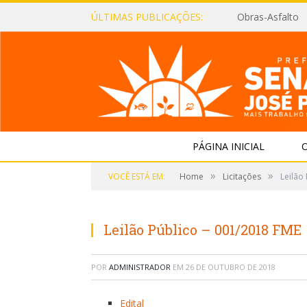
ÚLTIMAS PUBLICAÇÕES:
Obras-Asfalto
PÁGINA INICIAL
O
»
»
VOCÊ ESTÁ EM:
Home
Licitações
Leilão
Leilão Público – 001/2018 FME
POR
ADMINISTRADOR
EM
26 DE OUTUBRO DE 2018
Edital