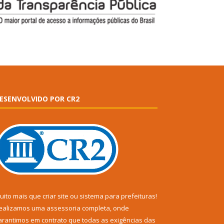
ESENVOLVIDO POR CR2
uito mais que
criar site
ou
sistema para prefeituras
!
ealizamos uma
assessoria
completa, onde
arantimos em contrato que todas as exigências das