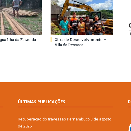
agua Ilha da Fazenda
Obra de Desenvolvimento –
Vila da Ressaca
ÚLTIMAS PUBLICAÇÕES
D
Recuperação do travessão Pernambuco
3 de agosto
de 2026