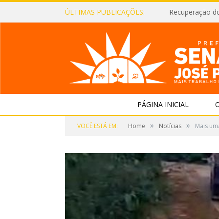
ÚLTIMAS PUBLICAÇÕES:
Recuperação d
PÁGINA INICIAL
O
»
»
VOCÊ ESTÁ EM:
Home
Notícias
Mais um