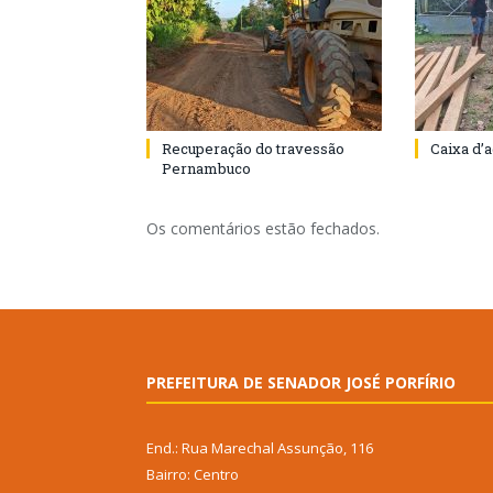
Recuperação do travessão
Caixa d’
Pernambuco
Os comentários estão fechados.
PREFEITURA DE SENADOR JOSÉ PORFÍRIO
End.: Rua Marechal Assunção, 116
Bairro: Centro