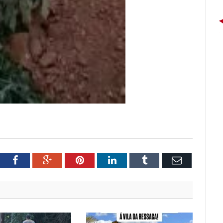
tter
Facebook
Google+
Pinterest
LinkedIn
Tumblr
Email