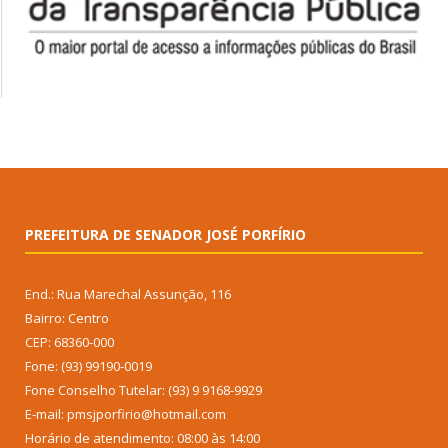
PREFEITURA DE SENADOR JOSÉ PORFÍRIO
End.: Rua Marechal Assunção, 116
Bairro: Centro
CEP: 68360-000
Fone: (93) 99190-0019
Fone Conselho Tutelar: (93) 9 9168-9929
E-mail: pmsjporfirio@hotmail.com
Horário de atendimento: 08:00 às 14:00