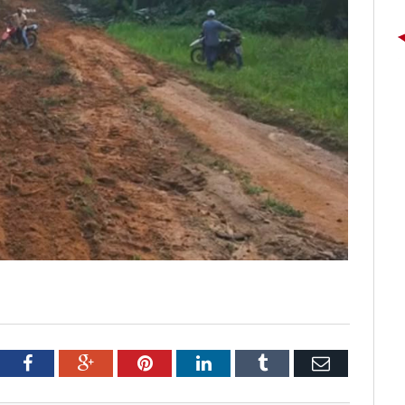
tter
Facebook
Google+
Pinterest
LinkedIn
Tumblr
Email