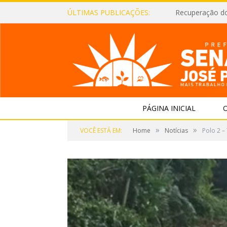
ÚLTIMAS PUBLICAÇÕES:
Recuperação d
PÁGINA INICIAL
O
»
»
VOCÊ ESTÁ EM:
Home
Notícias
Polo 2 –