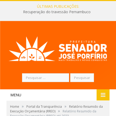
ÚLTIMAS PUBLICAÇÕES:
Recuperação do travessão Pernambuco
Pesquisar
por:
MENU
»
»
Home
Portal da Transparência
Relatório Resumido da
»
Execução Orçamentária (RREO)
Relatório Resumido da
Execução Orçamentária (RREO) até 2023