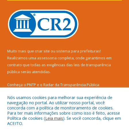
Muito mais que
criar site
ou
sistema para prefeituras
!
Realizamos uma
assessoria
completa, onde garantimos em
contrato que todas as exigências das
leis de transparência
pública
serão atendidas.
Conheça o
PNTP
e o
Radar da Transparência Pública
Nós usamos cookies para melhorar sua experiência de
navegação no portal. Ao utilizar nosso portal, você
concorda com a política de monitoramento de cookies.
Para ter mais informações sobre como isso é feito, acesse
Todos os direitos reservados a Prefeitura Municipal de Senador
Política de cookies (
Leia mais
). Se você concorda, clique em
José Porfírio.
ACEITO.