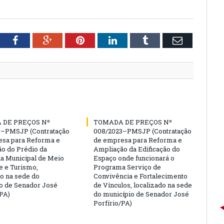
tter
Facebook
Google+
Pinterest
LinkedIn
Tumblr
Email
 DE PREÇOS Nº
TOMADA DE PREÇOS Nº
3–PMSJP (Contratação
008/2023–PMSJP (Contratação
sa para Reforma e
de empresa para Reforma e
o do Prédio da
Ampliação da Edificação do
ia Municipal de Meio
Espaço onde funcionará o
 e Turismo,
Programa Serviço de
do na sede do
Convivência e Fortalecimento
o de Senador José
de Vínculos, localizado na sede
/PA)
do município de Senador José
Porfírio/PA)