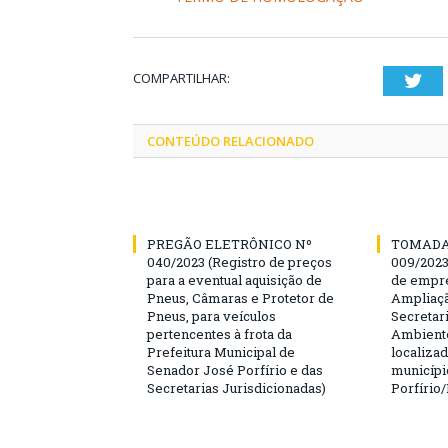
COMPARTILHAR:
Twi
CONTEÚDO RELACIONADO
PREGÃO ELETRÔNICO Nº
TOMADA
040/2023 (Registro de preços
009/202
para a eventual aquisição de
de empre
Pneus, Câmaras e Protetor de
Ampliaçã
Pneus, para veículos
Secretar
pertencentes à frota da
Ambiente
Prefeitura Municipal de
localiza
Senador José Porfírio e das
municípi
Secretarias Jurisdicionadas)
Porfírio