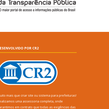
ESENVOLVIDO POR CR2
uito mais que
criar site
ou
sistema para prefeituras
!
ealizamos uma
assessoria
completa, onde
arantimos em contrato que todas as exigências das