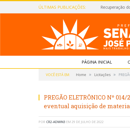
ÚLTIMAS PUBLICAÇÕES:
Recuperação d
PÁGINA INICIAL
O
»
»
VOCÊ ESTÁ EM:
Home
Licitações
PREGÃO
PREGÃO ELETRÔNICO Nº 014/202
eventual aquisição de materia
POR
CR2-ADMIN3
EM
29 DE JULHO DE 2022