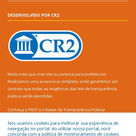
DESENVOLVIDO POR CR2
Muito mais que
criar site
ou
sistema para prefeituras
!
Realizamos uma
assessoria
completa, onde garantimos em
contrato que todas as exigências das
leis de transparência
pública
serão atendidas.
Conheça o
PNTP
e o
Radar da Transparência Pública
Nós usamos cookies para melhorar sua experiência de
navegação no portal. Ao utilizar nosso portal, você
concorda com a política de monitoramento de cookies.