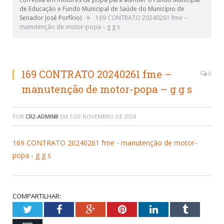
de Educação e Fundo Municipal de Saúde do Município de
»
Senador José Porfírio)
169 CONTRATO 20240261 fme –
manutenção de motor-popa – g g s
169 CONTRATO 20240261 fme –
0
manutenção de motor-popa – g g s
POR
CR2-ADMIN8
EM
5 DE NOVEMBRO DE 2024
169 CONTRATO 20240261 fme - manutenção de motor-
popa - g g s
COMPARTILHAR:
Twitter
Facebook
Google+
Pinterest
LinkedIn
Tumblr