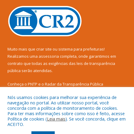
Muito mais que
criar site
ou
sistema para prefeituras
!
Realizamos uma
assessoria
completa, onde garantimos em
contrato que todas as exigências das
leis de transparência
pública
serão atendidas.
Conheça o
PNTP
e o
Radar da Transparência Pública
Nós usamos cookies para melhorar sua experiência de
navegação no portal. Ao utilizar nosso portal, você
concorda com a política de monitoramento de cookies.
Para ter mais informações sobre como isso é feito, acesse
Todos os direitos reservados a Prefeitura Municipal de Senador
Política de cookies (
Leia mais
). Se você concorda, clique em
José Porfírio.
ACEITO.