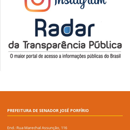
PREFEITURA DE SENADOR JOSÉ PORFÍRIO
End.: Rua Marechal Assunção, 116