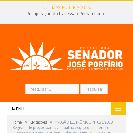
ÚLTIMAS PUBLICAÇÕES:
Recuperação do travessão Pernambuco
Pesquisar
por:
MENU
»
»
Home
Licitações
PREGÃO ELETRÔNICO Nº 038/2023
(Registro de preços para eventual aquisição de material de
limpeza para atender as demandas dos Fundos e Secretarias