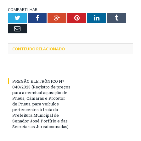
COMPARTILHAR:
Twitter
Facebook
Google+
Pinterest
LinkedIn
Tumblr
Email
CONTEÚDO RELACIONADO
PREGÃO ELETRÔNICO Nº
040/2023 (Registro de preços
para a eventual aquisição de
Pneus, Câmaras e Protetor
de Pneus, para veículos
pertencentes à frota da
Prefeitura Municipal de
Senador José Porfírio e das
Secretarias Jurisdicionadas)