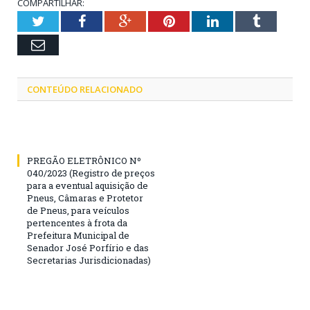
COMPARTILHAR:
Twitter
Facebook
Google+
Pinterest
LinkedIn
Tumblr
Email
CONTEÚDO RELACIONADO
PREGÃO ELETRÔNICO Nº
040/2023 (Registro de preços
para a eventual aquisição de
Pneus, Câmaras e Protetor
de Pneus, para veículos
pertencentes à frota da
Prefeitura Municipal de
Senador José Porfírio e das
Secretarias Jurisdicionadas)