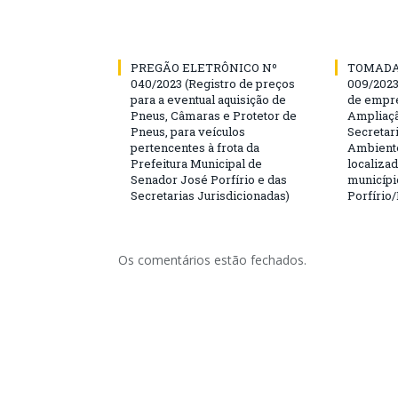
PREGÃO ELETRÔNICO Nº
TOMADA
040/2023 (Registro de preços
009/202
para a eventual aquisição de
de empre
Pneus, Câmaras e Protetor de
Ampliaçã
Pneus, para veículos
Secretar
pertencentes à frota da
Ambiente
Prefeitura Municipal de
localiza
Senador José Porfírio e das
municípi
Secretarias Jurisdicionadas)
Porfírio
Os comentários estão fechados.