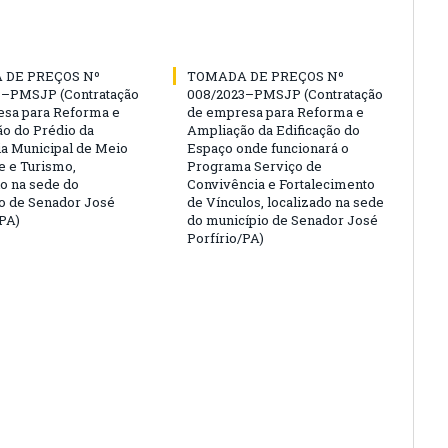
 DE PREÇOS Nº
TOMADA DE PREÇOS Nº
3–PMSJP (Contratação
008/2023–PMSJP (Contratação
sa para Reforma e
de empresa para Reforma e
o do Prédio da
Ampliação da Edificação do
ia Municipal de Meio
Espaço onde funcionará o
 e Turismo,
Programa Serviço de
do na sede do
Convivência e Fortalecimento
o de Senador José
de Vínculos, localizado na sede
/PA)
do município de Senador José
Porfírio/PA)