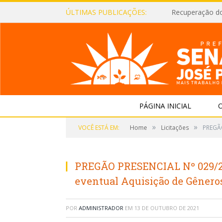
ÚLTIMAS PUBLICAÇÕES:
Recuperação d
PÁGINA INICIAL
O
»
»
VOCÊ ESTÁ EM:
Home
Licitações
PREGÃO
PREGÃO PRESENCIAL Nº 029/202
eventual Aquisição de Gênero
POR
ADMINISTRADOR
EM
13 DE OUTUBRO DE 2021