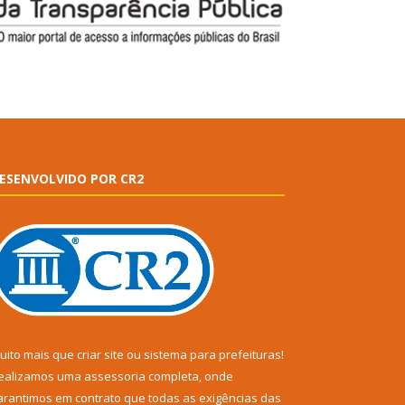
ESENVOLVIDO POR CR2
uito mais que
criar site
ou
sistema para prefeituras
!
ealizamos uma
assessoria
completa, onde
arantimos em contrato que todas as exigências das