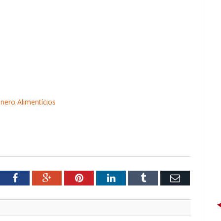
nero Alimentícios
tter
Facebook
Google+
Pinterest
LinkedIn
Tumblr
Email