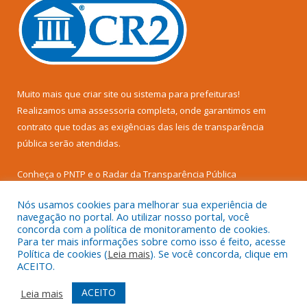
Muito mais que
criar site
ou
sistema para prefeituras
!
Realizamos uma
assessoria
completa, onde garantimos em
contrato que todas as exigências das
leis de transparência
pública
serão atendidas.
Conheça o
PNTP
e o
Radar da Transparência Pública
Nós usamos cookies para melhorar sua experiência de
navegação no portal. Ao utilizar nosso portal, você
concorda com a política de monitoramento de cookies.
Para ter mais informações sobre como isso é feito, acesse
Todos os direitos reservados a Prefeitura Municipal de Senador
Política de cookies (
Leia mais
). Se você concorda, clique em
José Porfírio.
ACEITO.
Mapa do Site
Acessar Área Administrativa
ACEITO
Leia mais
Acessar Webmail