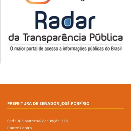
PREFEITURA DE SENADOR JOSÉ PORFÍRIO
End.: Rua Marechal Assunção, 116
Bairro: Centro