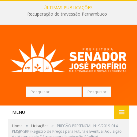
ÚLTIMAS PUBLICAÇÕES:
Recuperação do travessão Pernambuco
Pesquisar
por:
MENU
»
»
Home
Licitações
PREGÃO PRESENCIAL Nº 9/2019-014-
PMSJP-SRP (Registro de Preços para Futura e Eventual Aquisição
de Materiais de Elétricos para Iluminação Pública)