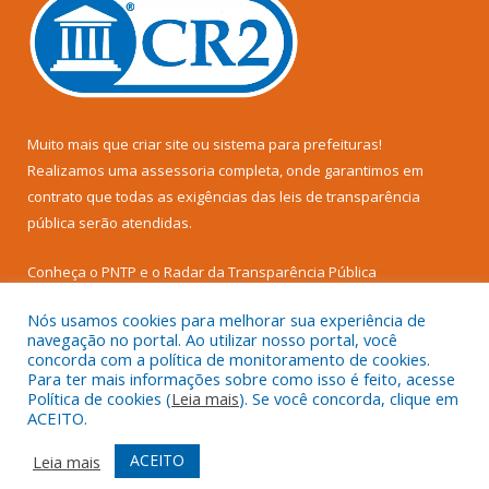
Muito mais que
criar site
ou
sistema para prefeituras
!
Realizamos uma
assessoria
completa, onde garantimos em
contrato que todas as exigências das
leis de transparência
pública
serão atendidas.
Conheça o
PNTP
e o
Radar da Transparência Pública
Nós usamos cookies para melhorar sua experiência de
navegação no portal. Ao utilizar nosso portal, você
concorda com a política de monitoramento de cookies.
Para ter mais informações sobre como isso é feito, acesse
Todos os direitos reservados a Prefeitura Municipal de Senador
Política de cookies (
Leia mais
). Se você concorda, clique em
José Porfírio.
ACEITO.
Mapa do Site
Acessar Área Administrativa
ACEITO
Leia mais
Acessar Webmail