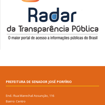
PREFEITURA DE SENADOR JOSÉ PORFÍRIO
End.: Rua Marechal Assunção, 116
Bairro: Centro