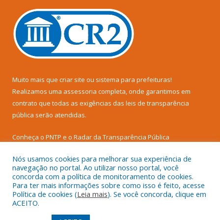
Muito mais que
criar site
ou
sistema para prefeituras
!
Realizamos uma
assessoria
completa, onde garantimos em
contrato que todas as exigências das
leis de transparência
pública
serão atendidas.
Conheça o
PNTP
e o
Radar da Transparência Pública
Nós usamos cookies para melhorar sua experiência de
navegação no portal. Ao utilizar nosso portal, você
concorda com a política de monitoramento de cookies.
Para ter mais informações sobre como isso é feito, acesse
Todos os direitos reservados a Prefeitura Municipal de Senador
Política de cookies (
Leia mais
). Se você concorda, clique em
José Porfírio.
ACEITO.