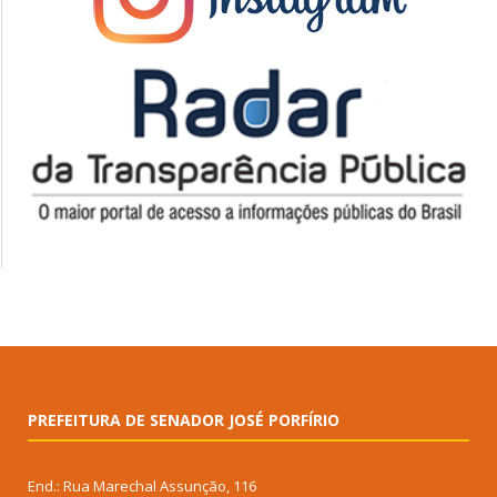
PREFEITURA DE SENADOR JOSÉ PORFÍRIO
End.: Rua Marechal Assunção, 116