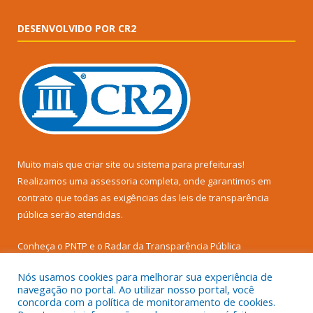
DESENVOLVIDO POR CR2
Muito mais que
criar site
ou
sistema para prefeituras
!
Realizamos uma
assessoria
completa, onde garantimos em
contrato que todas as exigências das
leis de transparência
pública
serão atendidas.
Conheça o
PNTP
e o
Radar da Transparência Pública
Nós usamos cookies para melhorar sua experiência de
navegação no portal. Ao utilizar nosso portal, você
concorda com a política de monitoramento de cookies.