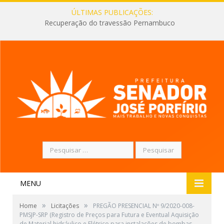
ÚLTIMAS PUBLICAÇÕES:
Recuperação do travessão Pernambuco
Pesquisar
por:
MENU
»
»
Home
Licitações
PREGÃO PRESENCIAL Nº 9/2020-008-
PMSJP-SRP (Registro de Preços para Futura e Eventual Aquisição
de Material hidráulico e Elétrico para instalações de bombas