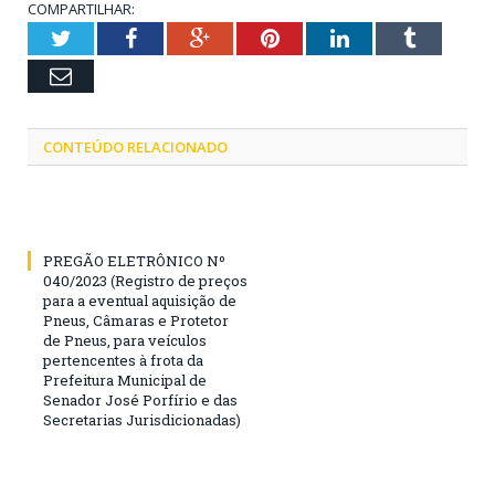
COMPARTILHAR:
Twitter
Facebook
Google+
Pinterest
LinkedIn
Tumblr
Email
CONTEÚDO RELACIONADO
PREGÃO ELETRÔNICO Nº
040/2023 (Registro de preços
para a eventual aquisição de
Pneus, Câmaras e Protetor
de Pneus, para veículos
pertencentes à frota da
Prefeitura Municipal de
Senador José Porfírio e das
Secretarias Jurisdicionadas)