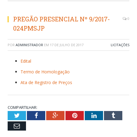
PREGÃO PRESENCIAL Nº 9/2017-
0
024PMSJP
POR
ADMINISTRADOR
EM
17 DE JULHO DE 2017
LICITAÇÕES
Edital
Termo de Homologação
Ata de Registro de Preços
COMPARTILHAR:
Twitter
Facebook
Google+
Pinterest
LinkedIn
Tumblr
Email